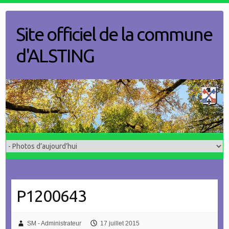
Skip
to
Site officiel de la commune
content
d'ALSTING
P1200643
SM - Administrateur
17 juillet 2015