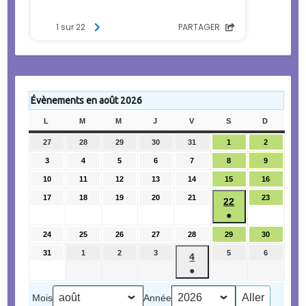
Évènements en août 2026
L
LUNDI
M
MARDI
M
MERCREDI
J
JEUDI
V
VENDREDI
S
SAMEDI
D
DIMANC
27
27
28
28
29
29
30
30
31
31
1
1
2
2
juillet
juillet
juillet
juillet
juillet
août
août
3
3
4
4
5
5
6
6
7
7
8
8
9
9
2026
2026
2026
2026
2026
2026
2026
août
août
août
août
août
août
août
10
10
11
11
12
12
13
13
14
14
15
15
16
16
2026
2026
2026
2026
2026
2026
2026
août
août
août
août
août
août
août
17
17
18
18
19
19
20
20
21
21
23
23
22
22
2026
2026
2026
2026
2026
2026
2026
août
août
août
août
août
août
●
août
2026
2026
2026
2026
2026
2026
(1
2026
24
24
25
25
26
26
27
27
28
28
29
29
30
30
évènement)
août
août
août
août
août
août
août
31
31
1
1
2
2
3
3
5
5
6
6
4
4
2026
2026
2026
2026
2026
2026
2026
août
septembre
septembre
septembre
septembre
septembr
●
septembre
2026
2026
2026
2026
2026
2026
(1
2026
Mois
Année
évènement)