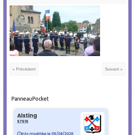
« Précédent
Suivant »
PanneauPocket