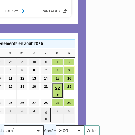
ènements en août 2026
LUNDI
M
MARDI
M
MERCREDI
J
JEUDI
V
VENDREDI
S
SAMEDI
D
DIMANCHE
7
27
28
28
29
29
30
30
31
31
1
1
2
2
juillet
juillet
juillet
juillet
juillet
août
août
3
4
4
5
5
6
6
7
7
8
8
9
9
2026
2026
2026
2026
2026
2026
2026
août
août
août
août
août
août
août
0
10
11
11
12
12
13
13
14
14
15
15
16
16
2026
2026
2026
2026
2026
2026
2026
août
août
août
août
août
août
août
7
17
18
18
19
19
20
20
21
21
23
23
22
22
2026
2026
2026
2026
2026
2026
2026
août
août
août
août
août
août
●
août
2026
2026
2026
2026
2026
2026
(1
2026
4
24
25
25
26
26
27
27
28
28
29
29
30
30
évènement)
août
août
août
août
août
août
août
1
31
1
1
2
2
3
3
5
5
6
6
4
4
2026
2026
2026
2026
2026
2026
2026
août
septembre
septembre
septembre
septembre
septembre
●
septembre
2026
2026
2026
2026
2026
2026
(1
2026
is
Année
évènement)