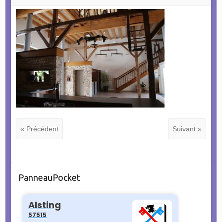
« Précédent
Suivant »
PanneauPocket