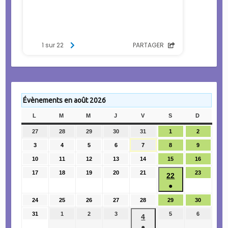
Évènements en août 2026
L
LUNDI
M
MARDI
M
MERCREDI
J
JEUDI
V
VENDREDI
S
SAMEDI
D
DIMANC
27
27
28
28
29
29
30
30
31
31
1
1
2
2
juillet
juillet
juillet
juillet
juillet
août
août
3
3
4
4
5
5
6
6
7
7
8
8
9
9
2026
2026
2026
2026
2026
2026
2026
août
août
août
août
août
août
août
10
10
11
11
12
12
13
13
14
14
15
15
16
16
2026
2026
2026
2026
2026
2026
2026
août
août
août
août
août
août
août
17
17
18
18
19
19
20
20
21
21
23
23
22
22
2026
2026
2026
2026
2026
2026
2026
août
août
août
août
août
août
●
août
2026
2026
2026
2026
2026
2026
(1
2026
24
24
25
25
26
26
27
27
28
28
29
29
30
30
évènement)
août
août
août
août
août
août
août
31
31
1
1
2
2
3
3
5
5
6
6
4
4
2026
2026
2026
2026
2026
2026
2026
août
septembre
septembre
septembre
septembre
septembr
●