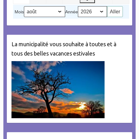
septembre
2026
2026
2026
2026
2026
2026
(1
2026
Mois
Année
évènement)
La municipalité vous souhaite à toutes et à
tous des belles vacances estivales