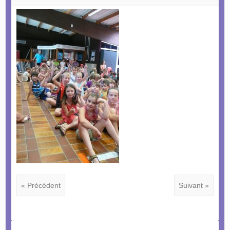
« Précédent
Suivant »