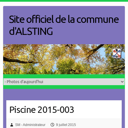
Skip
to
Site officiel de la commune
content
d'ALSTING
Piscine 2015-003
SM - Administrateur
9 juillet 2015