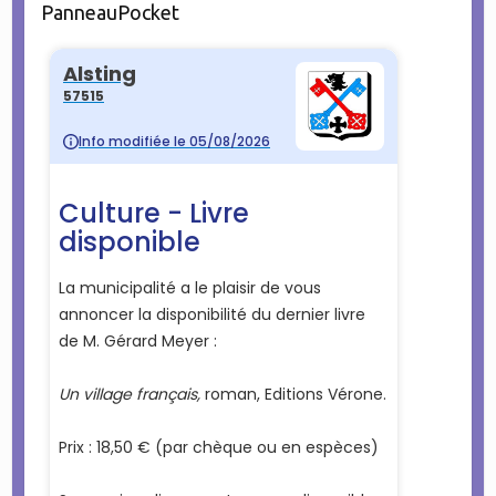
PanneauPocket