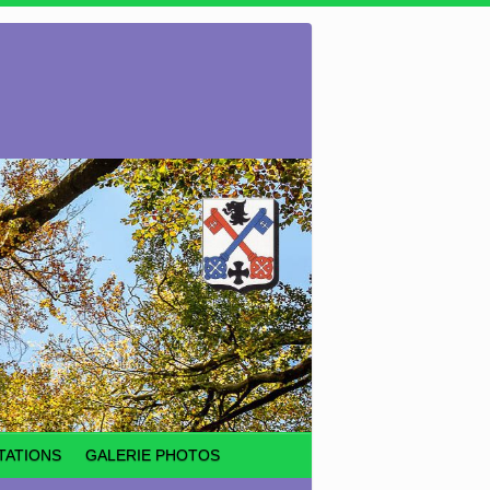
TATIONS
GALERIE PHOTOS