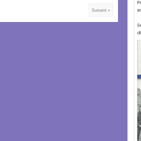
Suivant »