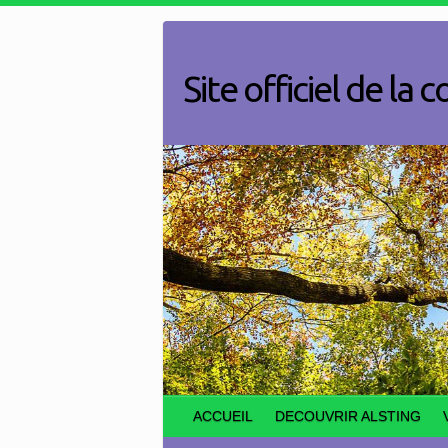
Skip
to
content
Site officiel de l
ACCUEIL
DECOUVRIR ALSTING