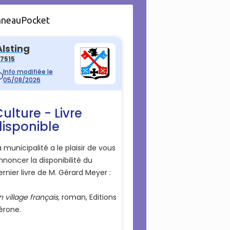
nneauPocket