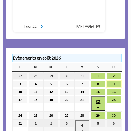
Évènements en août 2026
L
LUNDI
M
MARDI
M
MERCREDI
J
JEUDI
V
VENDREDI
S
SAMEDI
D
DIMANC
27
27
28
28
29
29
30
30
31
31
1
1
2
2
juillet
juillet
juillet
juillet
juillet
août
août
3
3
4
4
5
5
6
6
7
7
8
8
9
9
2026
2026
2026
2026
2026
2026
2026
août
août
août
août
août
août
août
10
10
11
11
12
12
13
13
14
14
15
15
16
16
2026
2026
2026
2026
2026
2026
2026
août
août
août
août
août
août
août
17
17
18
18
19
19
20
20
21
21
23
23
22
22
2026
2026
2026
2026
2026
2026
2026
août
août
août
août
août
août
●
août
2026
2026
2026
2026
2026
2026
(1
2026
24
24
25
25
26
26
27
27
28
28
29
29
30
30
évènement)
août
août
août
août
août
août
août
31
31
1
1
2
2
3
3
5
5
6
6
4
4
2026
2026
2026
2026
2026
2026
2026
août
septembre
septembre
septembre
septembre
septembr
●