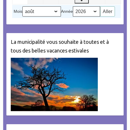
septembre
2026
2026
2026
2026
2026
2026
(1
2026
Mois
Année
évènement)
La municipalité vous souhaite à toutes et à
tous des belles vacances estivales