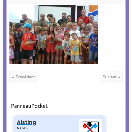
« Précédent
Suivant »
PanneauPocket