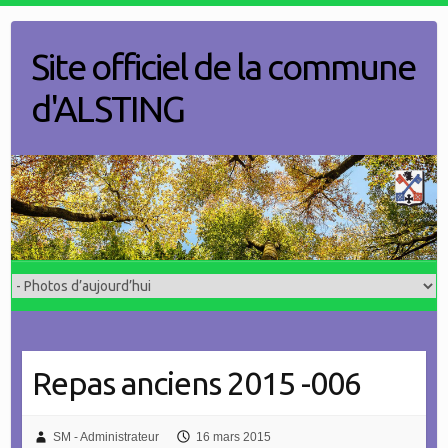
Skip
to
Site officiel de la commune
content
d'ALSTING
Repas anciens 2015 -006
SM - Administrateur
16 mars 2015