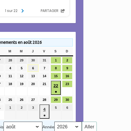
ènements en août 2026
LUNDI
M
MARDI
M
MERCREDI
J
JEUDI
V
VENDREDI
S
SAMEDI
D
DIMANCHE
7
27
28
28
29
29
30
30
31
31
1
1
2
2
juillet
juillet
juillet
juillet
juillet
août
août
3
4
4
5
5
6
6
7
7
8
8
9
9
2026
2026
2026
2026
2026
2026
2026
août
août
août
août
août
août
août
0
10
11
11
12
12
13
13
14
14
15
15
16
16
2026
2026
2026
2026
2026
2026
2026
août
août
août
août
août
août
août
7
17
18
18
19
19
20
20
21
21
23
23
22
22
2026
2026
2026
2026
2026
2026
2026
août
août
août
août
août
août
●
août
2026
2026
2026
2026
2026
2026
(1
2026
4
24
25
25
26
26
27
27
28
28
29
29
30
30
évènement)
août
août
août
août
août
août
août
1
31
1
1
2
2
3
3
5
5
6
6
4
4
2026
2026
2026
2026
2026
2026
2026
août
septembre
septembre
septembre
septembre
septembre
●
septembre
2026
2026
2026
2026
2026
2026
(1
2026
is
Année
évènement)