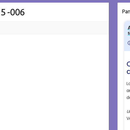
5 -006
Pa