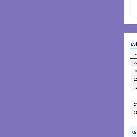
Év
L
2
3
1
1
2
3
Mo