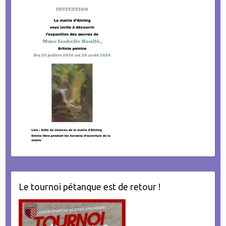
Le tournoi pétanque est de retour !