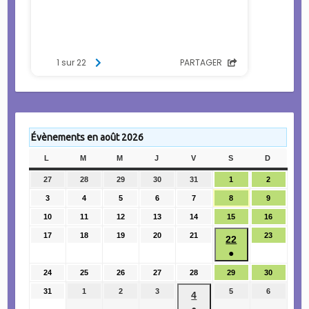
Évènements en août 2026
L
LUNDI
M
MARDI
M
MERCREDI
J
JEUDI
V
VENDREDI
S
SAMEDI
D
DIMANC
27
27
28
28
29
29
30
30
31
31
1
1
2
2
juillet
juillet
juillet
juillet
juillet
août
août
3
3
4
4
5
5
6
6
7
7
8
8
9
9
2026
2026
2026
2026
2026
2026
2026
août
août
août
août
août
août
août
10
10
11
11
12
12
13
13
14
14
15
15
16
16
2026
2026
2026
2026
2026
2026
2026
août
août
août
août
août
août
août
17
17
18
18
19
19
20
20
21
21
23
23
22
22
2026
2026
2026
2026
2026
2026
2026
août
août
août
août
août
août
●
août
2026
2026
2026
2026
2026
2026
(1
2026
24
24
25
25
26
26
27
27
28
28
29
29
30
30
évènement)
août
août
août
août
août
août
août
31
31
1
1
2
2
3
3
5
5
6
6
4
4
2026
2026
2026
2026
2026
2026
2026
août
septembre
septembre
septembre
septembre
septembr
●