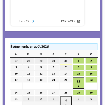
Évènements en août 2026
L
LUNDI
M
MARDI
M
MERCREDI
J
JEUDI
V
VENDREDI
S
SAMEDI
D
DIMANC
27
27
28
28
29
29
30
30
31
31
1
1
2
2
juillet
juillet
juillet
juillet
juillet
août
août
3
3
4
4
5
5
6
6
7
7
8
8
9
9
2026
2026
2026
2026
2026
2026
2026
août
août
août
août
août
août
août
10
10
11
11
12
12
13
13
14
14
15
15
16
16
2026
2026
2026
2026
2026
2026
2026
août
août
août
août
août
août
août
17
17
18
18
19
19
20
20
21
21
23
23
22
22
2026
2026
2026
2026
2026
2026
2026
août
août
août
août
août
août
●
août
2026
2026
2026
2026
2026
2026
(1
2026
24
24
25
25
26
26
27
27
28
28
29
29
30
30
évènement)
août
août
août
août
août
août
août
31
31
1
1
2
2
3
3
5
5
6
6
4
4
2026
2026
2026
2026
2026
2026
2026
août
septembre
septembre
septembre
septembre
septembr
●