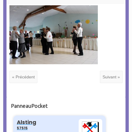
« Précédent
Suivant »
PanneauPocket