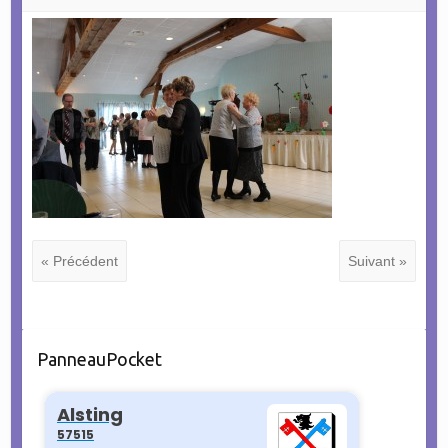
« Précédent
Suivant »
PanneauPocket