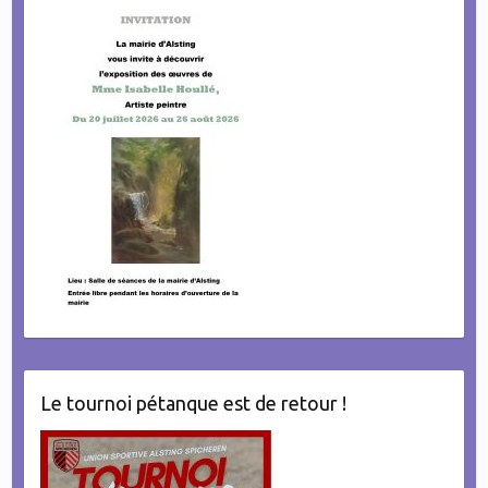
Le tournoi pétanque est de retour !