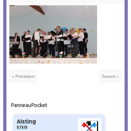
« Précédent
Suivant »
PanneauPocket