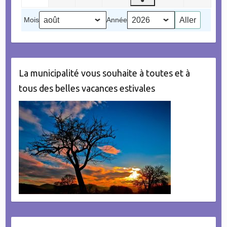
septembre
2026
2026
2026
2026
2026
2026
(1
2026
Mois
Année
évènement)
La municipalité vous souhaite à toutes et à
tous des belles vacances estivales