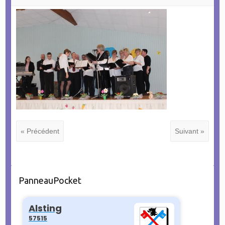
« Précédent
Suivant »
PanneauPocket