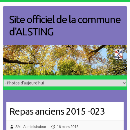
Skip
to
Site officiel de la commune
content
d'ALSTING
Repas anciens 2015 -023
SM - Administrateur
16 mars 2015