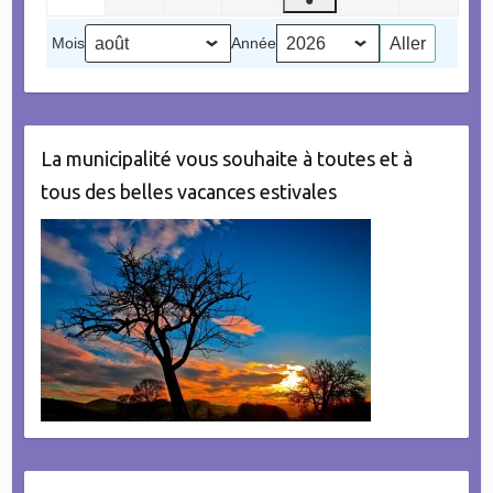
septembre
2026
2026
2026
2026
2026
2026
(1
2026
Mois
Année
évènement)
La municipalité vous souhaite à toutes et à
tous des belles vacances estivales