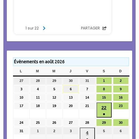
Évènements en août 2026
L
LUNDI
M
MARDI
M
MERCREDI
J
JEUDI
V
VENDREDI
S
SAMEDI
D
DIMANC
27
27
28
28
29
29
30
30
31
31
1
1
2
2
juillet
juillet
juillet
juillet
juillet
août
août
3
3
4
4
5
5
6
6
7
7
8
8
9
9
2026
2026
2026
2026
2026
2026
2026
août
août
août
août
août
août
août
10
10
11
11
12
12
13
13
14
14
15
15
16
16
2026
2026
2026
2026
2026
2026
2026
août
août
août
août
août
août
août
17
17
18
18
19
19
20
20
21
21
23
23
22
22
2026
2026
2026
2026
2026
2026
2026
août
août
août
août
août
août
●
août
2026
2026
2026
2026
2026
2026
(1
2026
24
24
25
25
26
26
27
27
28
28
29
29
30
30
évènement)
août
août
août
août
août
août
août
31
31
1
1
2
2
3
3
5
5
6
6
4
4
2026
2026
2026
2026
2026
2026
2026
août
septembre
septembre
septembre
septembre
septembr
●