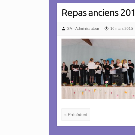
Repas anciens 201
SM - Administrateur
16 mars 2015
« Précédent