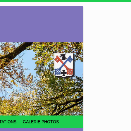
TATIONS
GALERIE PHOTOS