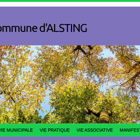
a commune d'ALSTING
VIE MUNICIPALE
VIE PRATIQUE
VIE ASSOCIATIVE
MANIFES