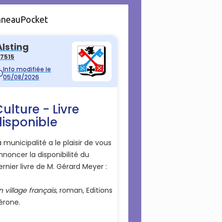
nneauPocket