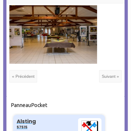
« Précédent
Suivant »
PanneauPocket