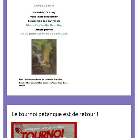
Le tournoi pétanque est de retour !