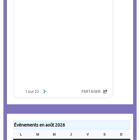
Évènements en août 2026
L
LUNDI
M
MARDI
M
MERCREDI
J
JEUDI
V
VENDREDI
S
SAMEDI
D
DIMANC