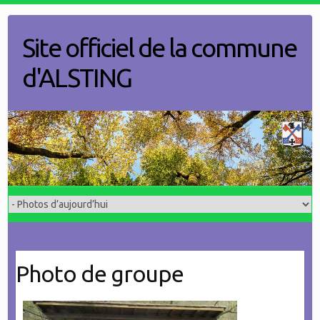
Skip
to
Site officiel de la commune
content
d'ALSTING
Photo de groupe