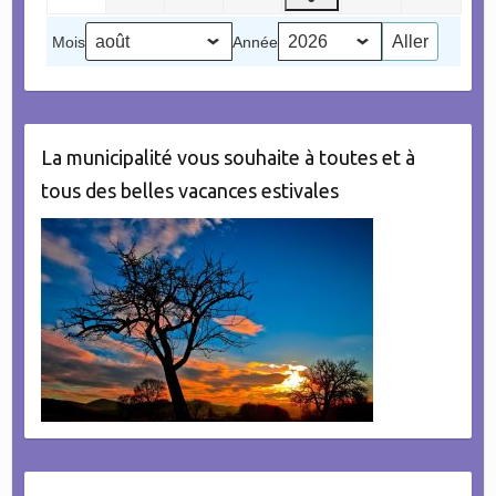
septembre
2026
2026
2026
2026
2026
2026
(1
2026
Mois
Année
évènement)
La municipalité vous souhaite à toutes et à
tous des belles vacances estivales