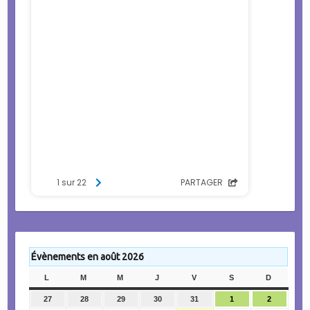
Évènements en août 2026
L
LUNDI
M
MARDI
M
MERCREDI
J
JEUDI
V
VENDREDI
S
SAMEDI
D
DIMANC
27
27
28
28
29
29
30
30
31
31
1
1
2
2