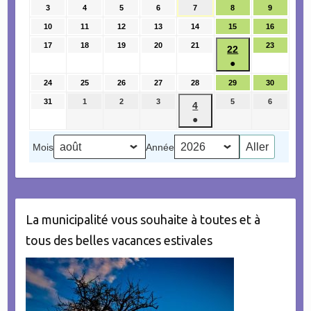
juillet
juillet
juillet
juillet
juillet
août
août
3
3
4
4
5
5
6
6
7
7
8
8
9
9
2026
2026
2026
2026
2026
2026
2026
août
août
août
août
août
août
août
10
10
11
11
12
12
13
13
14
14
15
15
16
16
2026
2026
2026
2026
2026
2026
2026
août
août
août
août
août
août
août
17
17
18
18
19
19
20
20
21
21
23
23
22
22
2026
2026
2026
2026
2026
2026
2026
août
août
août
août
août
août
●
août
2026
2026
2026
2026
2026
2026
(1
2026
24
24
25
25
26
26
27
27
28
28
29
29
30
30
évènement)
août
août
août
août
août
août
août
31
31
1
1
2
2
3
3
5
5
6
6
4
4
2026
2026
2026
2026
2026
2026
2026
août
septembre
septembre
septembre
septembre
septembr
●
septembre
2026
2026
2026
2026
2026
2026
(1
2026
Mois
Année
évènement)
La municipalité vous souhaite à toutes et à
tous des belles vacances estivales