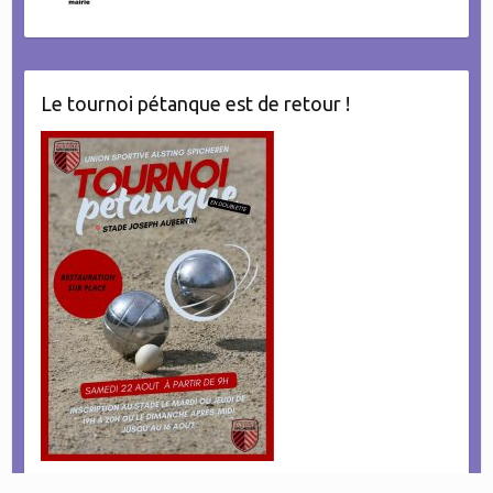
Le tournoi pétanque est de retour !