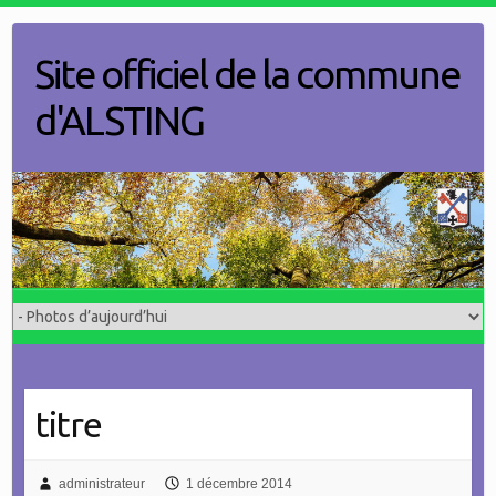
Skip
to
Site officiel de la commune
content
d'ALSTING
titre
administrateur
1 décembre 2014