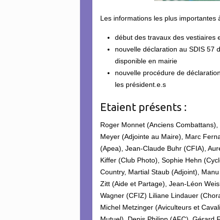
Les informations les plus importantes à
début des travaux des vestiaires 
nouvelle déclaration au SDIS 57 
disponible en mairie
nouvelle procédure de déclaration
les président.e.s
Etaient présents :
Roger Monnet (Anciens Combattans),
Meyer (Adjointe au Maire), Marc Fern
(Apea), Jean-Claude Buhr (CFIA), Auré
Kiffer (Club Photo), Sophie Hehn (Cycl
Country, Martial Staub (Adjoint), Manu
Zitt (Aide et Partage), Jean-Léon Weisl
Wagner (CFIZ) Liliane Lindauer (Chor
Michel Metzinger (Aviculteurs et Caval
Mutuel), Denis Philipp (AFC), Gérard F