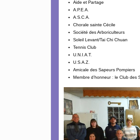
Aide et Partage
A.P.E.A.
A.S.C.A.
Chorale sainte Cécile
Société des Arboriculteurs
Soleil Levant/Tai Chi Chuan
Tennis Club
U.N.I.A.T.
U.S.A.Z.
Amicale des Sapeurs Pompiers
Membre d’honneur : le Club des S