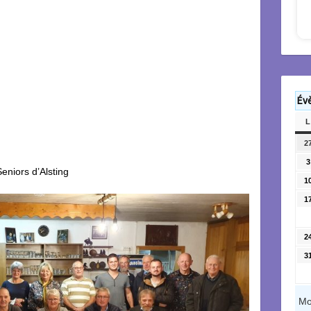
Év
L
2
3
eniors d’Alsting
1
1
2
3
Mo