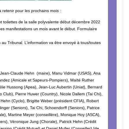
 retenir pour les prochains mois :
et toilettes de la salle polyvalente début décembre 2022
des manifestations un mois avant le début. Formulaire
 au Tribunal. L’information va être envoyé à tous/toutes
 Jean-Claude Hehn (maire), Manu Vidmar (USAS), Ana
andez (Amicale et Sapeurs-Pompiers), Maïté Ruther
lie Hussong (Apea), Jean-Luc Aubertin (Uniat), Bernard
o Club), Pierre Huwer (Country), Nicole Dallem (Tai Chi),
 Hehn (Cyclo), Brigitte Weber (président CFIA), Robert
inger (Seniors), Tai Chi, Schoendorff (Seniors), Patrice
ale), Martine Meyer (conseillère), Monique Hoy (ASCA),
iers), Véronique Jung (Chorale), Patrick Hehn (Crédit
ersing (Crédit Mutuel) et Daniel Muller (Conseiller) [de