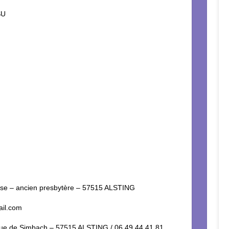
SU
osse – ancien presbytère – 57515 ALSTING
ail.com
rue de Simbach – 57515 ALSTING / 06.49.44.41.81