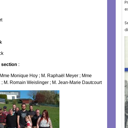
rt
ck
ck
 section
:
Mme Monique Hoy ;
M. Raphaël Meyer ;
Mme
 ;
M. Romain Weislinger ; M. Jean-Marie Dautcourt