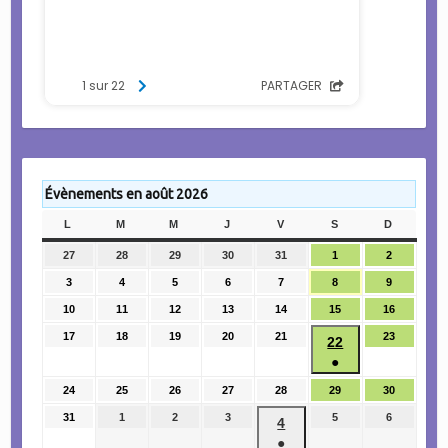
Évènements en août 2026
L
LUNDI
M
MARDI
M
MERCREDI
J
JEUDI
V
VENDREDI
S
SAMEDI
D
DIMANC
27
27
28
28
29
29
30
30
31
31
1
1
2
2
juillet
juillet
juillet
juillet
juillet
août
août
3
3
4
4
5
5
6
6
7
7
8
8
9
9
2026
2026
2026
2026
2026
2026
2026
août
août
août
août
août
août
août
10
10
11
11
12
12
13
13
14
14
15
15
16
16
2026
2026
2026
2026
2026
2026
2026
août
août
août
août
août
août
août
17
17
18
18
19
19
20
20
21
21
23
23
22
22
2026
2026
2026
2026
2026
2026
2026
août
août
août
août
août
août
●
août
2026
2026
2026
2026
2026
2026
(1
2026
24
24
25
25
26
26
27
27
28
28
29
29
30
30
évènement)
août
août
août
août
août
août
août
31
31
1
1
2
2
3
3
5
5
6
6
4
4
2026
2026
2026
2026
2026
2026
2026
août
septembre
septembre
septembre
septembre
septembr
●
septembre