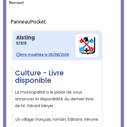
Bernard.
PanneauPocket