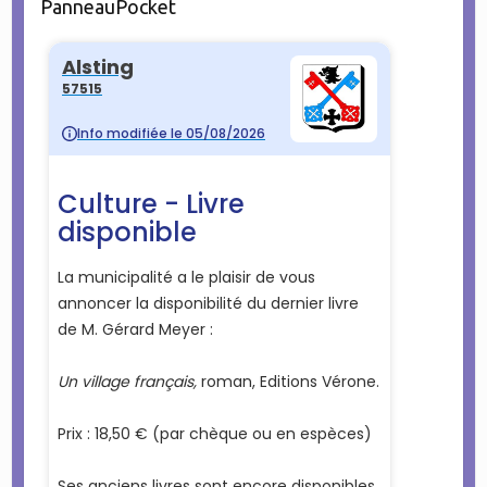
PanneauPocket