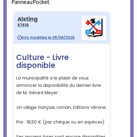
PanneauPocket