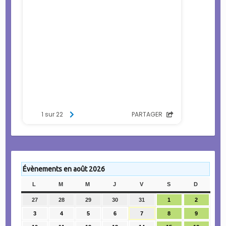
Évènements en août 2026
L
LUNDI
M
MARDI
M
MERCREDI
J
JEUDI
V
VENDREDI
S
SAMEDI
D
DIMANC
27
27
28
28
29
29
30
30
31
31
1
1
2
2
juillet
juillet
juillet
juillet
juillet
août
août
3
3
4
4
5
5
6
6
7
7
8
8
9
9
2026
2026
2026
2026
2026
2026
2026
août
août
août
août
août
août
août