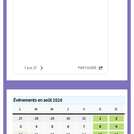
Évènements en août 2026
L
LUNDI
M
MARDI
M
MERCREDI
J
JEUDI
V
VENDREDI
S
SAMEDI
D
DIMANC
27
27
28
28
29
29
30
30
31
31
1
1
2
2
juillet
juillet
juillet
juillet
juillet
août
août
3
3
4
4
5
5
6
6
7
7
8
8
9
9
2026
2026
2026
2026
2026
2026
2026
août
août
août
août
août
août
août