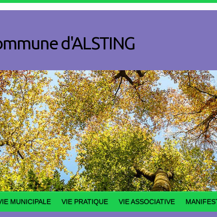
a commune d'ALSTING
VIE MUNICIPALE
VIE PRATIQUE
VIE ASSOCIATIVE
MANIFES