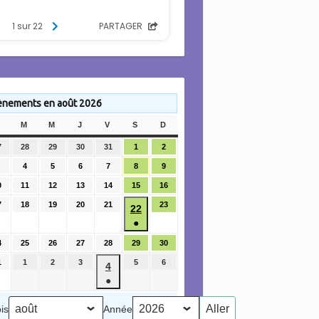
ènements en août 2026
LUNDI
M
MARDI
M
MERCREDI
J
JEUDI
V
VENDREDI
S
SAMEDI
D
DIMANCHE
7
27
28
28
29
29
30
30
31
31
1
1
2
2
juillet
juillet
juillet
juillet
juillet
août
août
3
4
4
5
5
6
6
7
7
8
8
9
9
2026
2026
2026
2026
2026
2026
2026
août
août
août
août
août
août
août
0
10
11
11
12
12
13
13
14
14
15
15
16
16
2026
2026
2026
2026
2026
2026
2026
août
août
août
août
août
août
août
7
17
18
18
19
19
20
20
21
21
23
23
22
22
2026
2026
2026
2026
2026
2026
2026
août
août
août
août
août
août
●
août
2026
2026
2026
2026
2026
2026
(1
2026
4
24
25
25
26
26
27
27
28
28
29
29
30
30
évènement)
août
août
août
août
août
août
août
1
31
1
1
2
2
3
3
5
5
6
6
4
4
2026
2026
2026
2026
2026
2026
2026
août
septembre
septembre
septembre
septembre
septembre
●
septembre
2026
2026
2026
2026
2026
2026
(1
2026
is
Année
évènement)