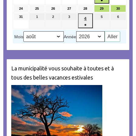
●
août
2026
2026
2026
2026
2026
2026
(1
2026
24
24
25
25
26
26
27
27
28
28
29
29
30
30
évènement)
août
août
août
août
août
août
août
31
31
1
1
2
2
3
3
5
5
6
6
4
4
2026
2026
2026
2026
2026
2026
2026
août
septembre
septembre
septembre
septembre
septembr
●
septembre
2026
2026
2026
2026
2026
2026
(1
2026
Mois
Année
évènement)
La municipalité vous souhaite à toutes et à
tous des belles vacances estivales