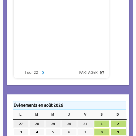
Évènements en août 2026
L
LUNDI
M
MARDI
M
MERCREDI
J
JEUDI
V
VENDREDI
S
SAMEDI
D
DIMANC
27
27
28
28
29
29
30
30
31
31
1
1
2
2
juillet
juillet
juillet
juillet
juillet
août
août
3
3
4
4
5
5
6
6
7
7
8
8
9
9
2026
2026
2026
2026
2026
2026
2026