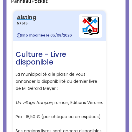
PanneauPocket