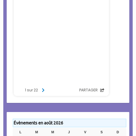
Évènements en août 2026
L
LUNDI
M
MARDI
M
MERCREDI
J
JEUDI
V
VENDREDI
S
SAMEDI
D
DIMANC