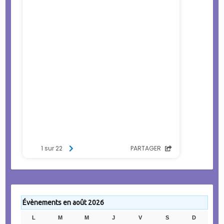
Évènements en août 2026
L
LUNDI
M
MARDI
M
MERCREDI
J
JEUDI
V
VENDREDI
S
SAMEDI
D
DIMANC