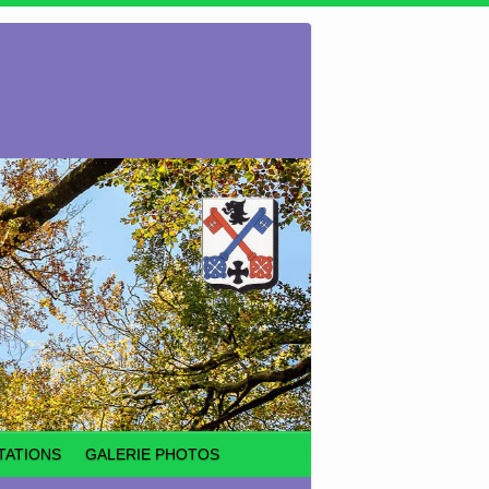
TATIONS
GALERIE PHOTOS