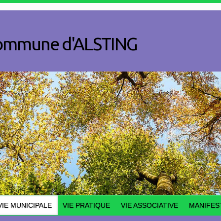
a commune d'ALSTING
VIE MUNICIPALE
VIE PRATIQUE
VIE ASSOCIATIVE
MANIFES