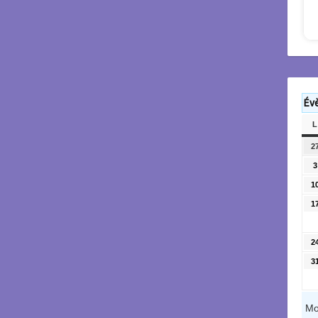
Év
L
2
3
1
1
2
3
Mo