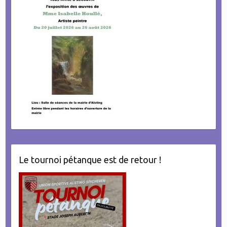
Le tournoi pétanque est de retour !