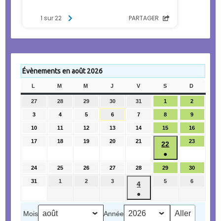
Évènements en août 2026
L
LUNDI
M
MARDI
M
MERCREDI
J
JEUDI
V
VENDREDI
S
SAMEDI
D
DIMANC
27
27
28
28
29
29
30
30
31
31
1
1
2
2
juillet
juillet
juillet
juillet
juillet
août
août
3
3
4
4
5
5
6
6
7
7
8
8
9
9
2026
2026
2026
2026
2026
2026
2026
août
août
août
août
août
août
août
10
10
11
11
12
12
13
13
14
14
15
15
16
16
2026
2026
2026
2026
2026
2026
2026
août
août
août
août
août
août
août
17
17
18
18
19
19
20
20
21
21
23
23
22
22
2026
2026
2026
2026
2026
2026
2026
août
août
août
août
août
août
●
août
2026
2026
2026
2026
2026
2026
(1
2026
24
24
25
25
26
26
27
27
28
28
29
29
30
30
évènement)
août
août
août
août
août
août
août
31
31
1
1
2
2
3
3
5
5
6
6
4
4
2026
2026
2026
2026
2026
2026
2026
août
septembre
septembre
septembre
septembre
septembr
●
septembre
2026
2026
2026
2026
2026
2026
(1
2026
Mois
Année
évènement)