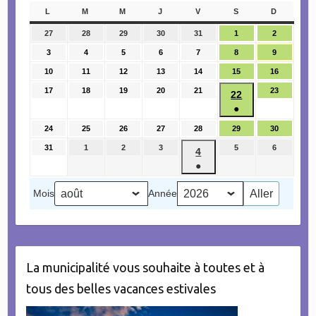
L
LUNDI
M
MARDI
M
MERCREDI
J
JEUDI
V
VENDREDI
S
SAMEDI
D
DIMANC
27
27
28
28
29
29
30
30
31
31
1
1
2
2
juillet
juillet
juillet
juillet
juillet
août
août
3
3
4
4
5
5
6
6
7
7
8
8
9
9
2026
2026
2026
2026
2026
2026
2026
août
août
août
août
août
août
août
10
10
11
11
12
12
13
13
14
14
15
15
16
16
2026
2026
2026
2026
2026
2026
2026
août
août
août
août
août
août
août
17
17
18
18
19
19
20
20
21
21
23
23
22
22
2026
2026
2026
2026
2026
2026
2026
août
août
août
août
août
août
●
août
2026
2026
2026
2026
2026
2026
(1
2026
24
24
25
25
26
26
27
27
28
28
29
29
30
30
évènement)
août
août
août
août
août
août
août
31
31
1
1
2
2
3
3
5
5
6
6
4
4
2026
2026
2026
2026
2026
2026
2026
août
septembre
septembre
septembre
septembre
septembr
●
septembre
2026
2026
2026
2026
2026
2026
(1
2026
Mois
Année
évènement)
La municipalité vous souhaite à toutes et à
tous des belles vacances estivales