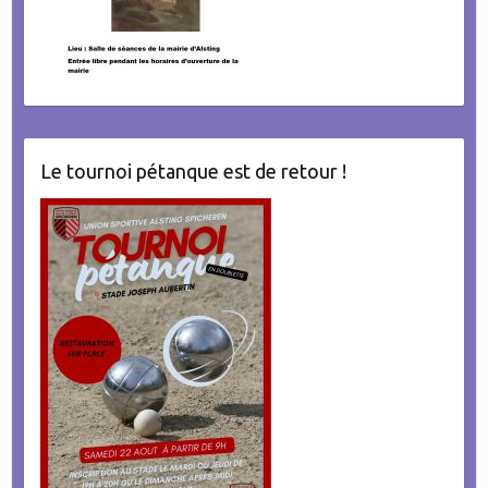
Le tournoi pétanque est de retour !