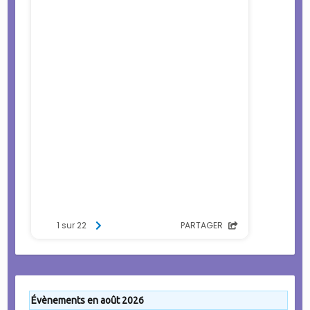
Évènements en août 2026