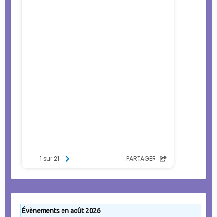
Évènements en août 2026