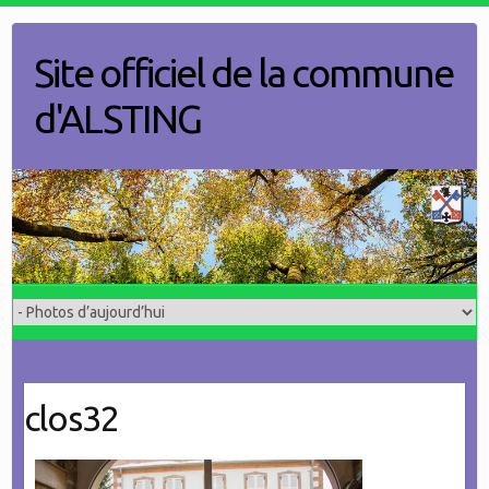
Skip
to
Site officiel de la commune
content
d'ALSTING
clos32