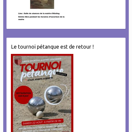
Le tournoi pétanque est de retour !