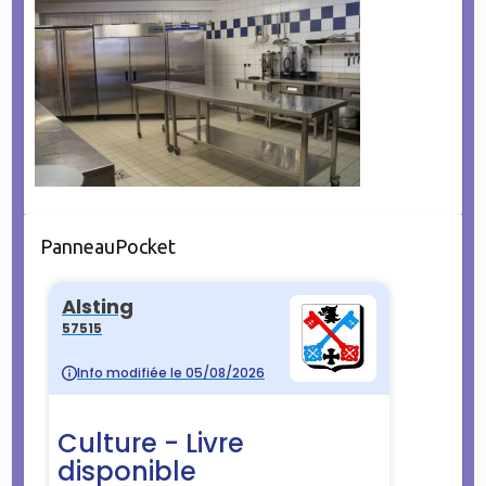
PanneauPocket