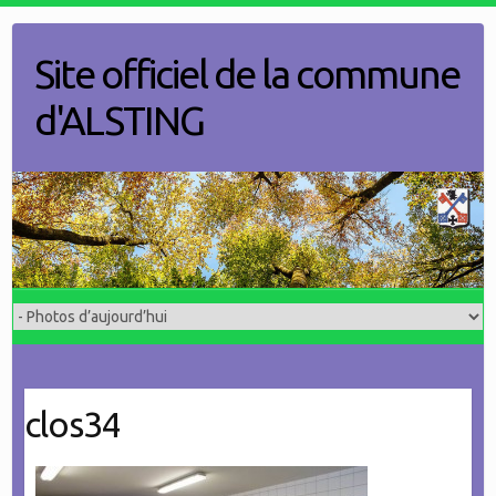
Skip
to
Site officiel de la commune
content
d'ALSTING
clos34