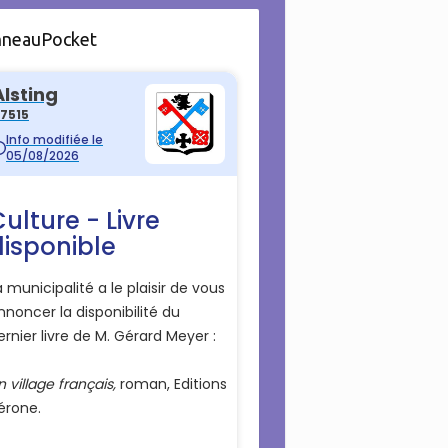
nneauPocket