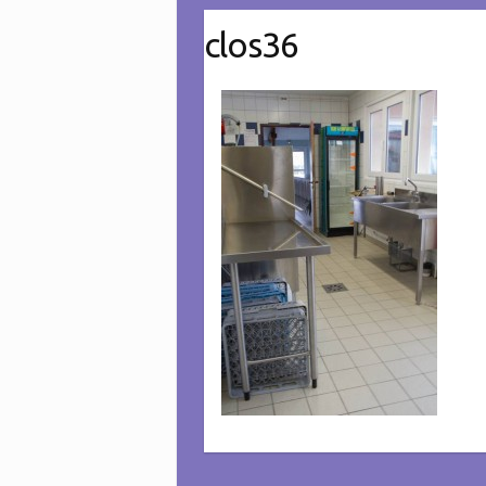
clos36