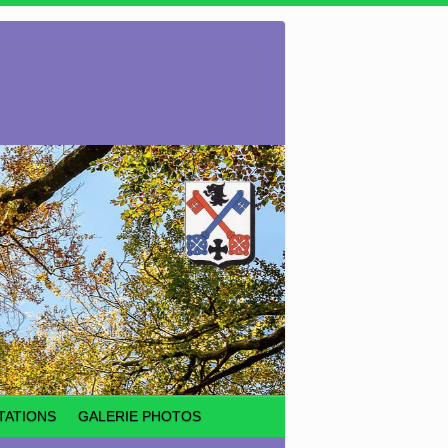
TATIONS
GALERIE PHOTOS