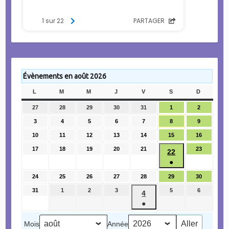
Évènements en août 2026
L
LUNDI
M
MARDI
M
MERCREDI
J
JEUDI
V
VENDREDI
S
SAMEDI
D
DIMANC
27
27
28
28
29
29
30
30
31
31
1
1
2
2
juillet
juillet
juillet
juillet
juillet
août
août
3
3
4
4
5
5
6
6
7
7
8
8
9
9
2026
2026
2026
2026
2026
2026
2026
août
août
août
août
août
août
août
10
10
11
11
12
12
13
13
14
14
15
15
16
16
2026
2026
2026
2026
2026
2026
2026
août
août
août
août
août
août
août
17
17
18
18
19
19
20
20
21
21
23
23
22
22
2026
2026
2026
2026
2026
2026
2026
août
août
août
août
août
août
●
août
2026
2026
2026
2026
2026
2026
(1
2026
24
24
25
25
26
26
27
27
28
28
29
29
30
30
évènement)
août
août
août
août
août
août
août
31
31
1
1
2
2
3
3
5
5
6
6
4
4
2026
2026
2026
2026
2026
2026
2026
août
septembre
septembre
septembre
septembre
septembr
●
septembre
2026
2026
2026
2026
2026
2026
(1
2026
Mois
Année
évènement)