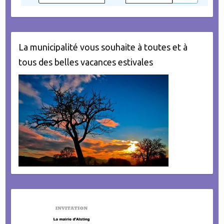
La municipalité vous souhaite à toutes et à
tous des belles vacances estivales