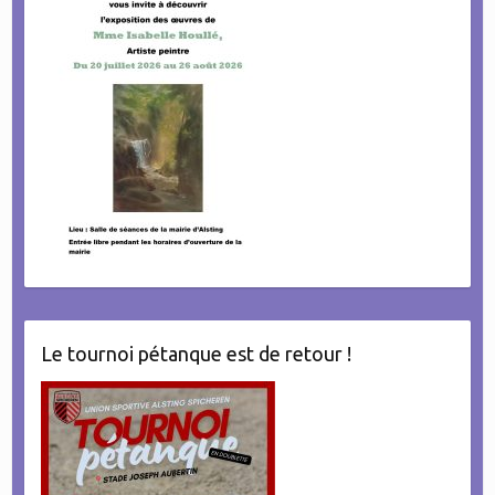
Le tournoi pétanque est de retour !