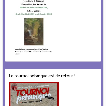
Le tournoi pétanque est de retour !