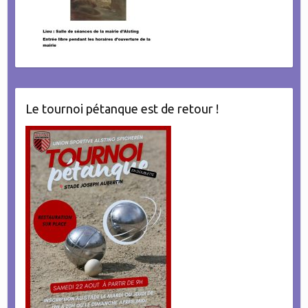
Le tournoi pétanque est de retour !