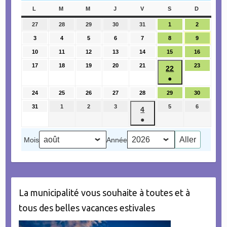
L
LUNDI
M
MARDI
M
MERCREDI
J
JEUDI
V
VENDREDI
S
SAMEDI
D
DIMANC
27
27
28
28
29
29
30
30
31
31
1
1
2
2
juillet
juillet
juillet
juillet
juillet
août
août
3
3
4
4
5
5
6
6
7
7
8
8
9
9
2026
2026
2026
2026
2026
2026
2026
août
août
août
août
août
août
août
10
10
11
11
12
12
13
13
14
14
15
15
16
16
2026
2026
2026
2026
2026
2026
2026
août
août
août
août
août
août
août
17
17
18
18
19
19
20
20
21
21
23
23
22
22
2026
2026
2026
2026
2026
2026
2026
août
août
août
août
août
août
●
août
2026
2026
2026
2026
2026
2026
(1
2026
24
24
25
25
26
26
27
27
28
28
29
29
30
30
évènement)
août
août
août
août
août
août
août
31
31
1
1
2
2
3
3
5
5
6
6
4
4
2026
2026
2026
2026
2026
2026
2026
août
septembre
septembre
septembre
septembre
septembr
●
septembre
2026
2026
2026
2026
2026
2026
(1
2026
Mois
Année
évènement)
La municipalité vous souhaite à toutes et à
tous des belles vacances estivales