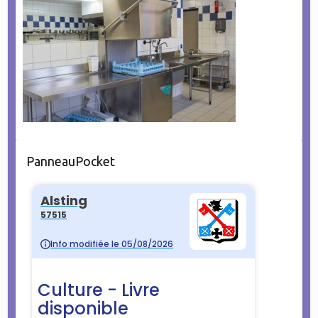
PanneauPocket