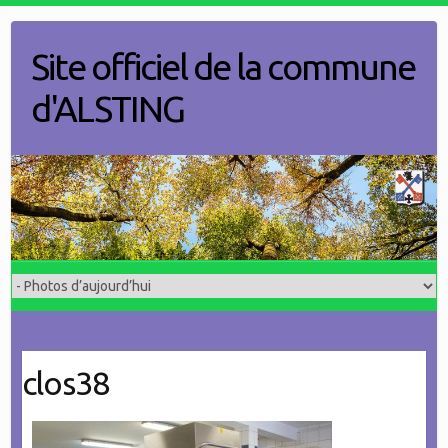
Skip
to
Site officiel de la commune
content
d'ALSTING
clos38