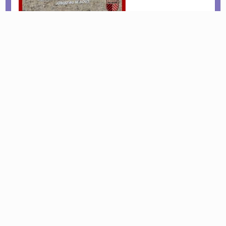
Civilité autour de nos fôrets et champs