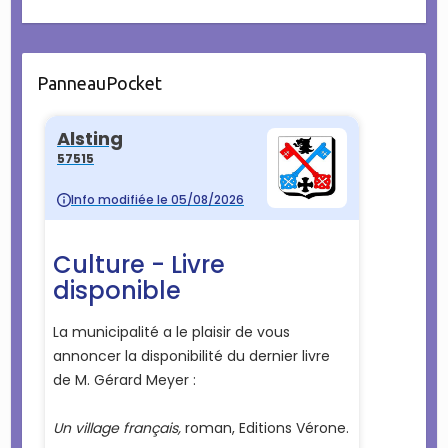
PanneauPocket