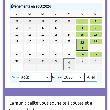
Évènements en août 2026
L
LUNDI
M
MARDI
M
MERCREDI
J
JEUDI
V
VENDREDI
S
SAMEDI
D
DIMANC
27
27
28
28
29
29
30
30
31
31
1
1
2
2
juillet
juillet
juillet
juillet
juillet
août
août
3
3
4
4
5
5
6
6
7
7
8
8
9
9
2026
2026
2026
2026
2026
2026
2026
août
août
août
août
août
août
août
10
10
11
11
12
12
13
13
14
14
15
15
16
16
2026
2026
2026
2026
2026
2026
2026
août
août
août
août
août
août
août
17
17
18
18
19
19
20
20
21
21
23
23
22
22
2026
2026
2026
2026
2026
2026
2026
août
août
août
août
août
août
●
août
2026
2026
2026
2026
2026
2026
(1
2026
24
24
25
25
26
26
27
27
28
28
29
29
30
30
évènement)
août
août
août
août
août
août
août
31
31
1
1
2
2
3
3
5
5
6
6
4
4
2026
2026
2026
2026
2026
2026
2026
août
septembre
septembre
septembre
septembre
septembr
●
septembre
2026
2026
2026
2026
2026
2026
(1
2026
Mois
Année
évènement)
La municipalité vous souhaite à toutes et à