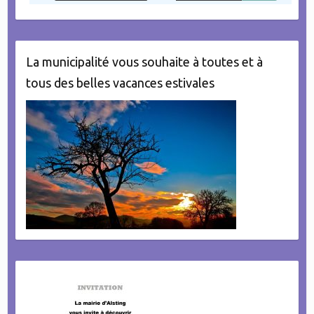
La municipalité vous souhaite à toutes et à
tous des belles vacances estivales