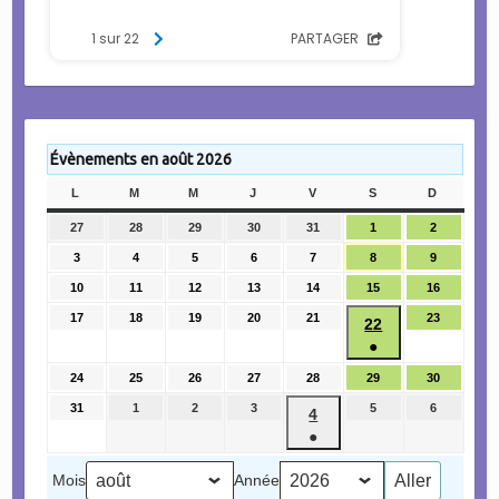
Évènements en août 2026
L
LUNDI
M
MARDI
M
MERCREDI
J
JEUDI
V
VENDREDI
S
SAMEDI
D
DIMANC
27
27
28
28
29
29
30
30
31
31
1
1
2
2
juillet
juillet
juillet
juillet
juillet
août
août
3
3
4
4
5
5
6
6
7
7
8
8
9
9
2026
2026
2026
2026
2026
2026
2026
août
août
août
août
août
août
août
10
10
11
11
12
12
13
13
14
14
15
15
16
16
2026
2026
2026
2026
2026
2026
2026
août
août
août
août
août
août
août
17
17
18
18
19
19
20
20
21
21
23
23
22
22
2026
2026
2026
2026
2026
2026
2026
août
août
août
août
août
août
●
août
2026
2026
2026
2026
2026
2026
(1
2026
24
24
25
25
26
26
27
27
28
28
29
29
30
30
évènement)
août
août
août
août
août
août
août
31
31
1
1
2
2
3
3
5
5
6
6
4
4
2026
2026
2026
2026
2026
2026
2026
août
septembre
septembre
septembre
septembre
septembr
●
septembre
2026
2026
2026
2026
2026
2026
(1
2026
Mois
Année
évènement)