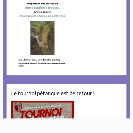
Le tournoi pétanque est de retour !