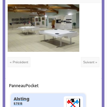
« Précédent
Suivant »
PanneauPocket