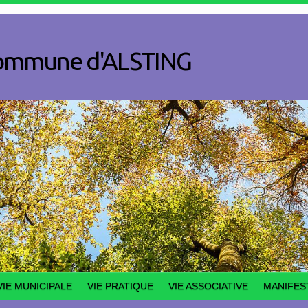
a commune d'ALSTING
VIE MUNICIPALE
VIE PRATIQUE
VIE ASSOCIATIVE
MANIFES