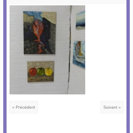
« Précédent
Suivant »