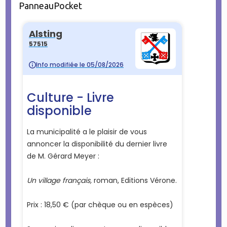
PanneauPocket