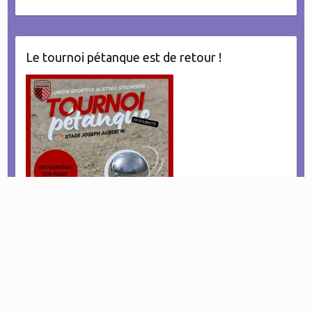
Le tournoi pétanque est de retour !