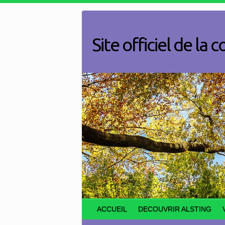
Skip
to
content
Site officiel de l
ACCUEIL
DECOUVRIR ALSTING