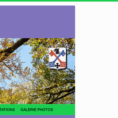
TATIONS
GALERIE PHOTOS