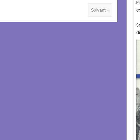
Suivant »